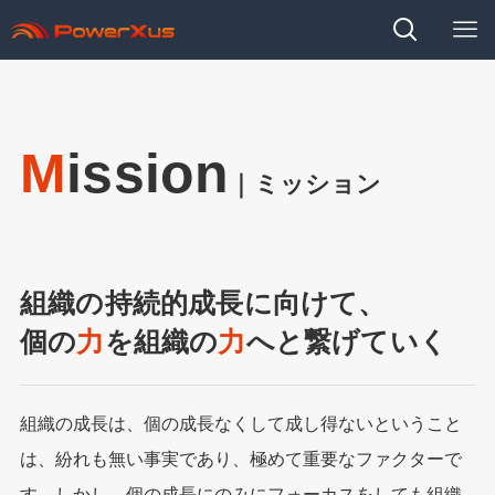
M
ission
｜ミッション
組織の持続的成長に向けて、
個の
力
を組織の
力
へと繋げていく
組織の成⻑は、個の成⻑なくして成し得ないということ
は、紛れも無い事実であり、極めて重要なファクターで
す。しかし、個の成⻑にのみにフォーカスをしても組織