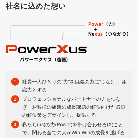
社名に込めた想い
社員⼀⼈ひとりの“⼒”を組織の⼒に”つなげ”、組
織⼒とする
プロフェッショナルなパートナーの⼒をつな
ぎ、お客様の組織の成⻑課題の解決向けた最良
の解決策をデザインし、提供する
私たち(us)の⼒(Power)を掛け合わせる(X)こと
で、関わる全ての⼈がWin-Winの成⻑を遂げる